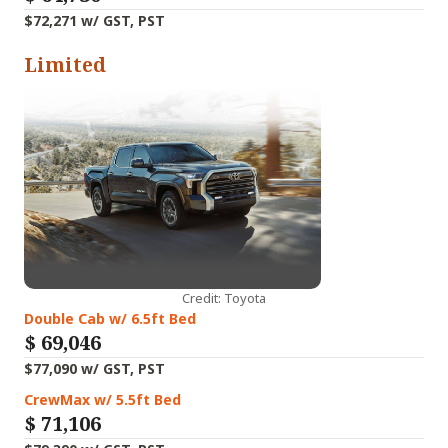
$72,271 w/ GST, PST
Limited
Credit: Toyota
Double Cab w/ 6.5ft Bed
$
69,046
$77,090 w/ GST, PST
CrewMax w/ 5.5ft Bed
$
71,106