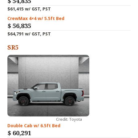
$
54,835
$61,415 w/ GST, PST
CrewMax 4×4 w/ 5.5ft Bed
$
56,835
$64,791 w/ GST, PST
SR5
Credit: Toyota
Double Cab w/ 6.5ft Bed
$
60,291