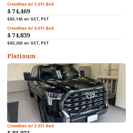
CrewMax w/ 5.5ft Bed
$
74,46
9
$83,145 w/ GST, PST
CrewMax w/ 6.5ft Bed
$
74,839
$83,265 w/ GST, PST
Platinum
CrewMax w/ 5.5ft Bed
$
81,921