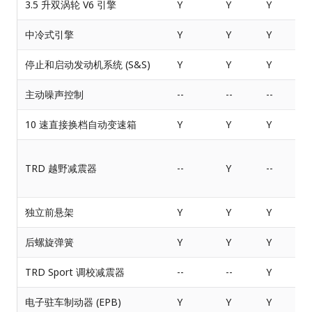
3.5 升双涡轮 V6 引擎
Y
Y
Y
中冷式引擎
Y
Y
Y
停止和启动发动机系统 (S&S)
Y
Y
Y
主动噪声控制
--
--
--
-
10 速直接换档自动变速箱
Y
Y
Y
TRD 越野减震器
--
Y
--
独立前悬架
Y
Y
Y
后螺旋弹簧
Y
Y
Y
TRD Sport 调校减震器
--
--
Y
-
电子驻车制动器 (EPB)
Y
Y
Y