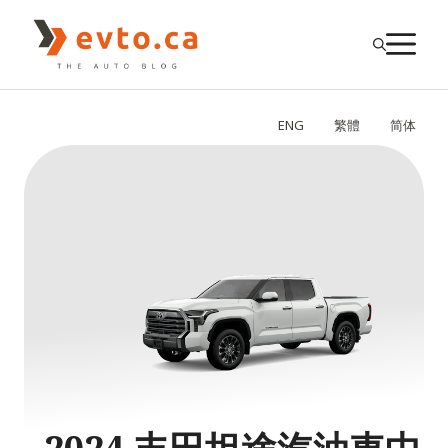
Skip
to
M
content
ENG
繁體
简体