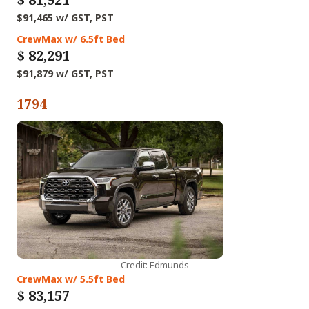
$91,465 w/ GST, PST
CrewMax w/ 6.5ft Bed
$
82,291
$91,879 w/ GST, PST
1794
Credit: Edmunds
CrewMax w/ 5.5ft Bed
$
83,157