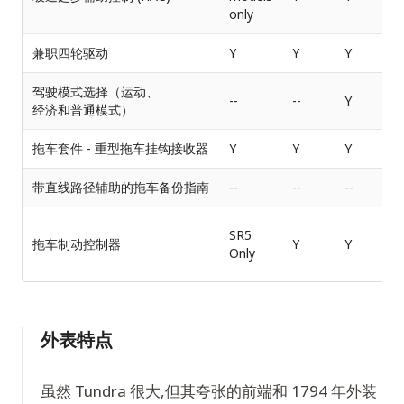
only
兼职四轮驱动
Y
Y
Y
驾驶模式选择（运动、
--
--
Y
-
经济和普通模式）
拖车套件 - 重型拖车挂钩接收器
Y
Y
Y
带直线路径辅助的拖车备份指南
--
--
--
-
SR5
拖车制动控制器
Y
Y
Only
外表特点
虽然 Tundra 很大,但其夸张的前端和 1794 年外装