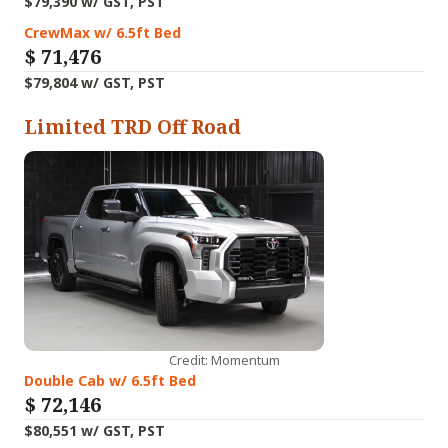
$79,390 w/ GST, PST
CrewMax w/ 6.5ft Bed
$
71,476
$79,804 w/ GST, PST
Limited TRD Off Road
Credit: Momentum
Double Cab w/ 6.5ft Bed
$
72,146
$80,551 w/ GST, PST