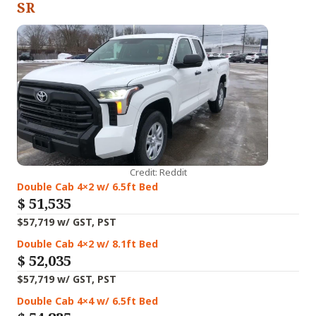
SR
Credit: Reddit
Double Cab 4×2 w/ 6.5ft Bed
$
51,535
$57,719 w/ GST, PST
Double Cab 4×2 w/ 8.1ft Bed
$
52,035
$57,719 w/ GST, PST
Double Cab 4×4 w/ 6.5ft Bed