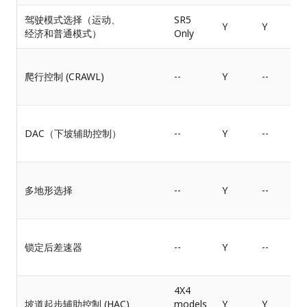
驾驶模式选择（运动、
SR5
Y
Y
经济和普通模式）
Only
爬行控制 (CRAWL)
--
Y
--
DAC（下坡辅助控制）
--
Y
--
多地形选择
--
Y
--
锁定后差速器
--
Y
--
4X4
坡道起步辅助控制 (HAC)
models
Y
Y