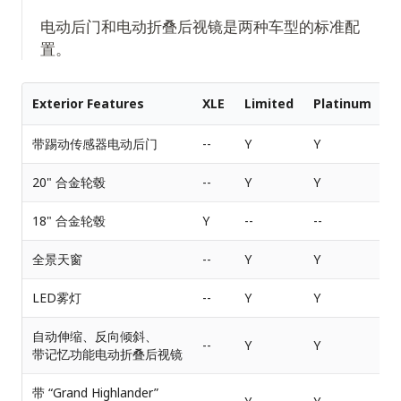
电动后门和电动折叠后视镜是两种车型的标准配
置。
Exterior Features
XLE
Limited
Platinum
带踢动传感器电动后门
--
Y
Y
20" 合金轮毂
--
Y
Y
18" 合金轮毂
Y
--
--
全景天窗
--
Y
Y
LED雾灯
--
Y
Y
自动伸缩、反向倾斜、
--
Y
Y
带记忆功能电动折叠后视镜
带 “Grand Highlander”