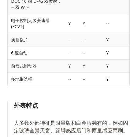
DOC 16 阀 D-4S 双喷射，
带双 WT-i
电子控制无级变速器
Y
Y
--
(ECVT)
换挡拨片
--
--
Y
6 速自动
--
--
Y
前盘式制动器
Y
Y
Y
多地形选择
--
--
Y
外表特点
大多数外部特征是限量版和白金版独有的，例如固
定玻璃全景天窗、踢脚感应后门和雨量感应雨刷。