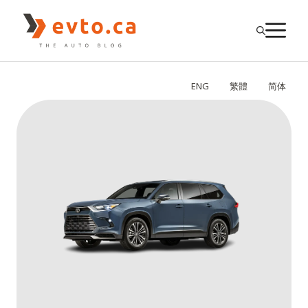
Skip
to
M
content
ENG
繁體
简体