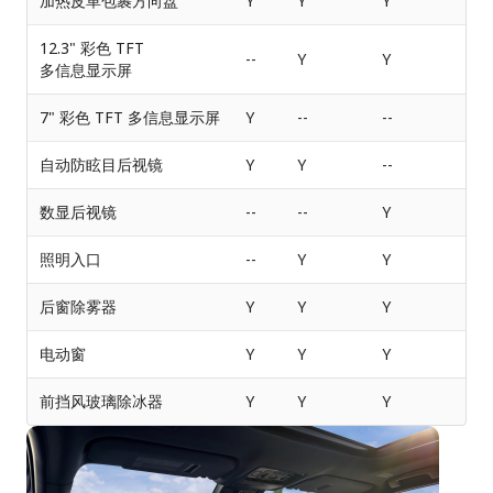
加热皮革包裹方向盘
Y
Y
Y
12.3" 彩色 TFT
--
Y
Y
多信息显示屏
7" 彩色 TFT 多信息显示屏
Y
--
--
自动防眩目后视镜
Y
Y
--
数显后视镜
--
--
Y
照明入口
--
Y
Y
后窗除雾器
Y
Y
Y
电动窗
Y
Y
Y
前挡风玻璃除冰器
Y
Y
Y